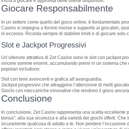
Inizia a giocare e approfitta delle offerte disponibili.
Giocare Responsabilmente
In un settore come quello del gioco online, è fondamentale pro
Casino si impegna a fornire risorse e supporto ai giocatori, ass
in eccesso. Ricorda sempre di stabilire limiti e di giocare solo 
Slot e Jackpot Progressivi
Un’ulteriore attrattiva di Zet Casino sono le slot con jackpot prog
vincere somme enormi, accumulando premi in un sistema che cr
popolari includono:
Slot con temi avvincenti e grafica all’avanguardia.
Jackpot progressivi che attraggono l’attenzione di molti giocator
Giochi con meccaniche innovative che rendono il gioco ancora
Conclusione
In conclusione, Zet Casino rappresenta una scelta eccellente per 
bonus”, alla sua sicurezza e alla varietà dei giochi offerti. Che 
sicuramente qualcosa di adatto a te. Non perdere l’occasione d