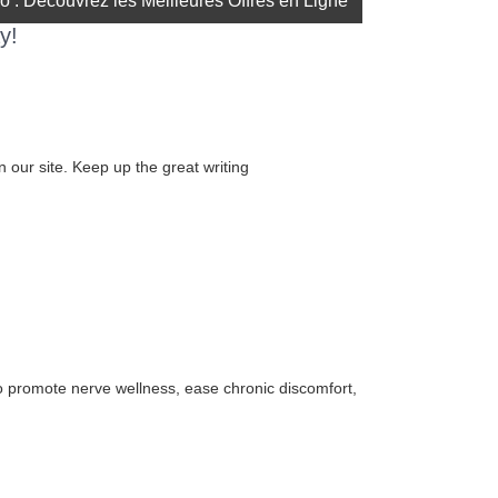
no : Découvrez les Meilleures Offres en Ligne
y!
on our site. Keep up the great writing
to promote nerve wellness, ease chronic discomfort,