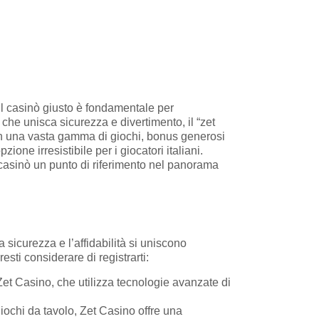
il casinò giusto è fondamentale per
 che unisca sicurezza e divertimento, il “zet
on una vasta gamma di giochi, bonus generosi
ione irresistibile per i giocatori italiani.
casinò un punto di riferimento nel panorama
 sicurezza e l’affidabilità si uniscono
resti considerare di registrarti:
i Zet Casino, che utilizza tecnologie avanzate di
iochi da tavolo, Zet Casino offre una