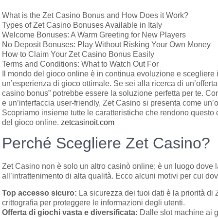
What is the Zet Casino Bonus and How Does it Work?
Types of Zet Casino Bonuses Available in Italy
Welcome Bonuses: A Warm Greeting for New Players
No Deposit Bonuses: Play Without Risking Your Own Money
How to Claim Your Zet Casino Bonus Easily
Terms and Conditions: What to Watch Out For
Il mondo del gioco online è in continua evoluzione e scegliere 
un’esperienza di gioco ottimale. Se sei alla ricerca di un’offerta
casino bonus” potrebbe essere la soluzione perfetta per te. C
e un’interfaccia user-friendly, Zet Casino si presenta come un’opz
Scopriamo insieme tutte le caratteristiche che rendono questo 
del gioco online.
zetcasinoit.com
Perché Scegliere Zet Casino?
Zet Casino non è solo un altro casinò online; è un luogo dove la
all’intrattenimento di alta qualità. Ecco alcuni motivi per cui dov
Top accesso sicuro:
La sicurezza dei tuoi dati è la priorità d
crittografia per proteggere le informazioni degli utenti.
Offerta di giochi vasta e diversificata:
Dalle slot machine ai g