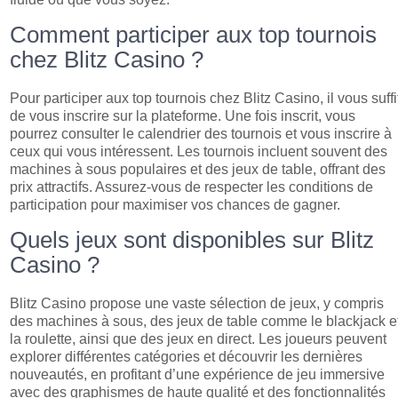
Comment participer aux top tournois
chez Blitz Casino ?
Pour participer aux top tournois chez Blitz Casino, il vous suffi
de vous inscrire sur la plateforme. Une fois inscrit, vous
pourrez consulter le calendrier des tournois et vous inscrire à
ceux qui vous intéressent. Les tournois incluent souvent des
machines à sous populaires et des jeux de table, offrant des
prix attractifs. Assurez-vous de respecter les conditions de
participation pour maximiser vos chances de gagner.
Quels jeux sont disponibles sur Blitz
Casino ?
Blitz Casino propose une vaste sélection de jeux, y compris
des machines à sous, des jeux de table comme le blackjack e
la roulette, ainsi que des jeux en direct. Les joueurs peuvent
explorer différentes catégories et découvrir les dernières
nouveautés, en profitant d’une expérience de jeu immersive
avec des graphismes de haute qualité et des fonctionnalités