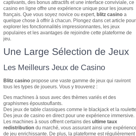
captivants, des bonus attractifs et une interface conviviale, ce
casino en ligne offre une expérience unique pour les joueurs
français. Que vous soyez novice ou expert,
blitz casino
a
quelque chose à offrir à chacun. Plongez dans cet article pour
explorer les fonctionnalités impressionnantes, les jeux
populaires et les avantages de rejoindre cette plateforme de
jeu.
Une Large Sélection de Jeux
Les Meilleurs Jeux de Casino
Blitz casino
propose une vaste gamme de jeux qui raviront
tous les types de joueurs. Vous y trouverez :
Des machines à sous avec des thèmes variés et des
graphismes époustouflants.
Des jeux de table classiques comme le blackjack et la roulette
Des jeux de casino en direct pour une expérience immersive.
Les machines à sous offrent certains des
ultime taux
redistribution
du marché, vous assurant ainsi une expérienc
de jeu enrichissante. De plus, la plateforme est régulièrement