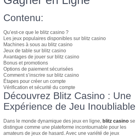
Gagner en Ligne
Contenu:
Qu’est-ce que le blitz casino ?
Les jeux populaires disponibles sur blitz casino
Machines à sous au blitz casino
Jeux de table sur blitz casino
Avantages de jouer sur blitz casino
Bonus et promotions
Options de paiement sécurisées
Comment s’inscrire sur blitz casino
Étapes pour créer un compte
Vérification et sécurité du compte
Découvrez Blitz Casino : Une
Expérience de Jeu Inoubliable
Dans le monde dynamique des jeux en ligne,
blitz casino
se
distingue comme une plateforme incontournable pour les
amateurs de jeux de hasard. Avec une variété de jeux