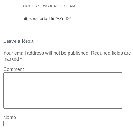
APRIL 23, 2026 AT 7:07 AM
https://shorturl.fm/VZmDY
Leave a Reply
Your email address will not be published.
Required fields are
marked
*
Comment
*
Name