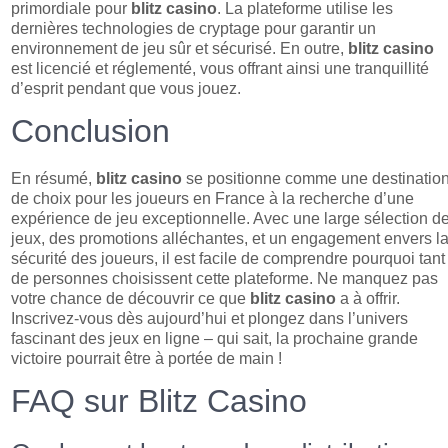
primordiale pour
blitz casino
. La plateforme utilise les
dernières technologies de cryptage pour garantir un
environnement de jeu sûr et sécurisé. En outre,
blitz casino
est licencié et réglementé, vous offrant ainsi une tranquillité
d’esprit pendant que vous jouez.
Conclusion
En résumé,
blitz casino
se positionne comme une destinatio
de choix pour les joueurs en France à la recherche d’une
expérience de jeu exceptionnelle. Avec une large sélection d
jeux, des promotions alléchantes, et un engagement envers l
sécurité des joueurs, il est facile de comprendre pourquoi tant
de personnes choisissent cette plateforme. Ne manquez pas
votre chance de découvrir ce que
blitz casino
a à offrir.
Inscrivez-vous dès aujourd’hui et plongez dans l’univers
fascinant des jeux en ligne – qui sait, la prochaine grande
victoire pourrait être à portée de main !
FAQ sur Blitz Casino