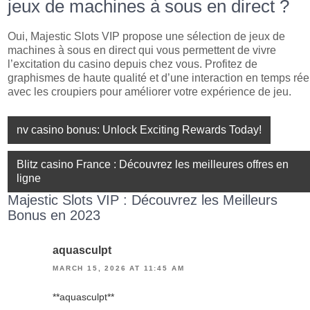
jeux de machines à sous en direct ?
Oui, Majestic Slots VIP propose une sélection de jeux de
machines à sous en direct qui vous permettent de vivre
l’excitation du casino depuis chez vous. Profitez de
graphismes de haute qualité et d’une interaction en temps rée
avec les croupiers pour améliorer votre expérience de jeu.
Post
nv casino bonus: Unlock Exciting Rewards Today!
navigation
Blitz casino France : Découvrez les meilleures offres en
ligne
Majestic Slots VIP : Découvrez les Meilleurs
Bonus en 2023
aquasculpt
MARCH 15, 2026 AT 11:45 AM
**aquasculpt**