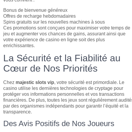
Bonus de bienvenue généreux
Offres de recharge hebdomadaires
Spins gratuits sur les nouvelles machines à sous
Ces promotions sont conçues pour maximiser votre temps de
jeu et augmenter vos chances de gains, assurant ainsi que
votre expérience de casino en ligne soit des plus
enrichissantes.
La Sécurité et la Fiabilité au
Cœur de Nos Priorités
Chez
majestic slots vip
, votre sécurité est primordiale. Le
casino utilise les dernières technologies de cryptage pour
protéger vos informations personnelles et vos transactions
financières. De plus, toutes les jeux sont régulièrement audité
par des organismes indépendants pour garantir l’équité et la
transparence.
Des Avis Positifs de Nos Joueurs