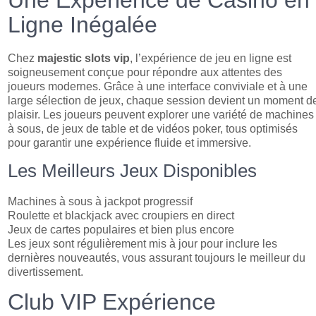
Une Expérience de Casino en
Ligne Inégalée
Chez
majestic slots vip
, l’expérience de jeu en ligne est
soigneusement conçue pour répondre aux attentes des
joueurs modernes. Grâce à une interface conviviale et à une
large sélection de jeux, chaque session devient un moment d
plaisir. Les joueurs peuvent explorer une variété de machines
à sous, de jeux de table et de vidéos poker, tous optimisés
pour garantir une expérience fluide et immersive.
Les Meilleurs Jeux Disponibles
Machines à sous à jackpot progressif
Roulette et blackjack avec croupiers en direct
Jeux de cartes populaires et bien plus encore
Les jeux sont régulièrement mis à jour pour inclure les
dernières nouveautés, vous assurant toujours le meilleur du
divertissement.
Club VIP Expérience