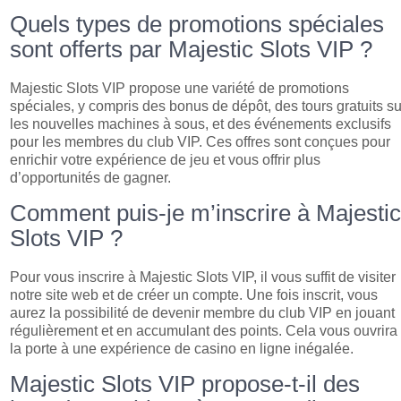
Quels types de promotions spéciales
sont offerts par Majestic Slots VIP ?
Majestic Slots VIP propose une variété de promotions
spéciales, y compris des bonus de dépôt, des tours gratuits su
les nouvelles machines à sous, et des événements exclusifs
pour les membres du club VIP. Ces offres sont conçues pour
enrichir votre expérience de jeu et vous offrir plus
d’opportunités de gagner.
Comment puis-je m’inscrire à Majesti
Slots VIP ?
Pour vous inscrire à Majestic Slots VIP, il vous suffit de visiter
notre site web et de créer un compte. Une fois inscrit, vous
aurez la possibilité de devenir membre du club VIP en jouant
régulièrement et en accumulant des points. Cela vous ouvrira
la porte à une expérience de casino en ligne inégalée.
Majestic Slots VIP propose-t-il des